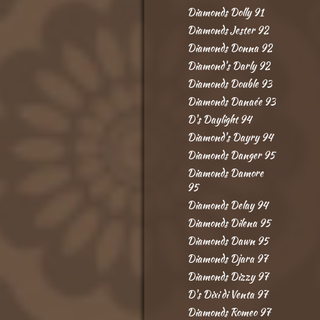
Diamonds Dolly 91
Diamonds Jester 92
Diamonds Donna 92
Diamond's Darly 92
Diamonds Double 93
Diamonds Danaée 93
D's Daylight 94
Diamond's Dayry 94
Diamonds Danger 95
Diamonds Damore
95
Diamonds Delay 94
Diamonds Dilena 95
Diamonds Dawn 95
Diamonds Djara 97
Diamonds Dizzy 97
D's Dixi di Venta 97
Diamonds Romeo 97