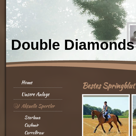
Double Diamonds
Home
Bestes Springblut
Unsere Anlage
Aktuelle Sportler
Starluna
Cashmir
Carreldraw