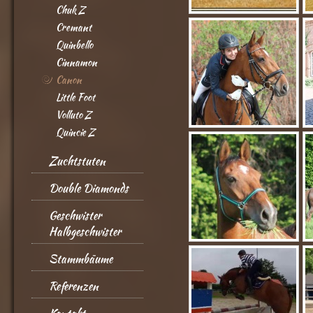
Chuk Z
Cremant
Quinbello
Cinnamon
Canon
Little Foot
Volluto Z
Quincie Z
Zuchtstuten
Double Diamonds
Geschwister
Halbgeschwister
Stammbäume
Referenzen